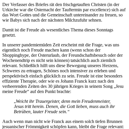
Der Verfasser des Briefes rät den frischgetauften Christen (in der
Urkirche war die Osternacht der Tauftermin par excellence) sich auf
das Wort Gottes und die Gemeinschaft untereinander zu freuen, so
wie Babys sich nach der nächsten Milchzufuhr sehnen.
Damit ist die Freude als wesentliches Thema dieses Sonntags
gesetzt.
In unserer pandemiemüden Zeit erscheint mit die Frage, was uns
eigentlich noch Freude machen kann (wenn schon der
Shoppinghype, der Osterurlaub, der Freundschaftsbesuch oder der
Wochenendtrip es nicht sein können) tatsächlich auch ziemlich
relevant. Schließlich hilft uns diese Bewegung unseres Herzens,
Schweres zu ertragen, Schönes noch intensiver zu erleben und
perspektivisch einfach glücklich zu sein. Freude ist eine besonders
effiziente Therapie, oder wie es Johann Franck kurz nach den
verheerenden Zeiten des 30 jährigen Krieges in seinem Song „Jesu
meine Freude“ auf den Punkt brachte:
„
Weicht ihr Trauergeister, denn mein Freudenmeister,
Jesus tritt herein. Denen, die Gott lieben, muss auch ihr
Betrüben, lauter Freude sein.“
Auch wenn man nicht wie Franck aus einem solch tiefen Brunnen
jesuanischer Frömmigkeit schöpfen kann, bleibt die Frage relevant: