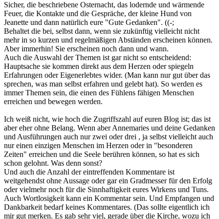
Sicher, die beschriebene Osternacht, das lodernde und wärmende
Feuer, die Kontakte und die Gespräche, der kleine Hund von
Jeanette und dann natürlich eure "Gute Gedanken". ((-;
Behaltet die bei, selbst dann, wenn sie zukünftig vielleicht nicht
mehr in so kurzen und regelmäßigen Abständen erscheinen können.
Aber immerhin! Sie erscheinen noch dann und wann.
Auch die Auswahl der Themen ist gar nicht so entscheidend:
Hauptsache sie kommen direkt aus dem Herzen oder spiegeln
Erfahrungen oder Eigenerlebtes wider. (Man kann nur gut über das
sprechen, was man selbst erfahren und gelebt hat). So werden es
immer Themen sein, die einen des Fühlens fähigen Menschen
erreichen und bewegen werden.
Ich weiß nicht, wie hoch die Zugriffszahl auf euren Blog ist; das ist
aber eher ohne Belang. Wenn aber Annemaries und deine Gedanken
und Ausführungen auch nur zwei oder drei , ja selbst vielleicht auch
nur einen einzigen Menschen im Herzen oder in "besonderen
Zeiten" erreichen und die Seele berühren können, so hat es sich
schon gelohnt. Was denn sonst?
Und auch die Anzahl der eintreffenden Kommentare ist
weitgehendst ohne Aussage oder gar ein Gradmesser für den Erfolg
oder vielmehr noch für die Sinnhaftigkeit eures Wirkens und Tuns.
Auch Wortlosigkeit kann ein Kommentar sein. Und Empfangen und
Dankbarkeit bedarf keines Kommentares. (Das sollte eigentlich ich
mir gut merken. Es gab sehr viel, gerade über die Kirche, wozu ich