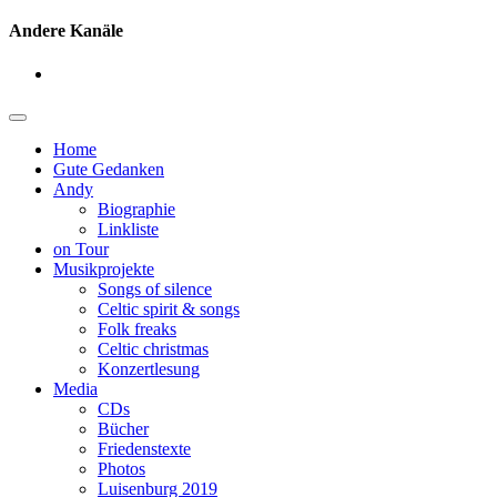
Andere Kanäle
Home
Gute Gedanken
Andy
Biographie
Linkliste
on Tour
Musikprojekte
Songs of silence
Celtic spirit & songs
Folk freaks
Celtic christmas
Konzertlesung
Media
CDs
Bücher
Friedenstexte
Photos
Luisenburg 2019