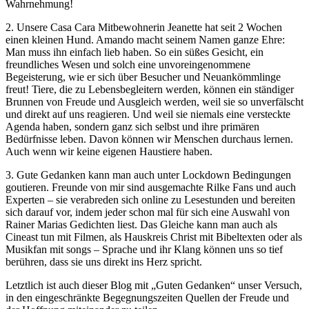
Wahrnehmung!
2. Unsere Casa Cara Mitbewohnerin Jeanette hat seit 2 Wochen
einen kleinen Hund. Amando macht seinem Namen ganze Ehre:
Man muss ihn einfach lieb haben. So ein süßes Gesicht, ein
freundliches Wesen und solch eine unvoreingenommene
Begeisterung, wie er sich über Besucher und Neuankömmlinge
freut! Tiere, die zu Lebensbegleitern werden, können ein ständiger
Brunnen von Freude und Ausgleich werden, weil sie so unverfälscht
und direkt auf uns reagieren. Und weil sie niemals eine versteckte
Agenda haben, sondern ganz sich selbst und ihre primären
Bedürfnisse leben. Davon können wir Menschen durchaus lernen.
Auch wenn wir keine eigenen Haustiere haben.
3. Gute Gedanken kann man auch unter Lockdown Bedingungen
goutieren. Freunde von mir sind ausgemachte Rilke Fans und auch
Experten – sie verabreden sich online zu Lesestunden und bereiten
sich darauf vor, indem jeder schon mal für sich eine Auswahl von
Rainer Marias Gedichten liest. Das Gleiche kann man auch als
Cineast tun mit Filmen, als Hauskreis Christ mit Bibeltexten oder als
Musikfan mit songs – Sprache und ihr Klang können uns so tief
berühren, dass sie uns direkt ins Herz spricht.
Letztlich ist auch dieser Blog mit „Guten Gedanken“ unser Versuch,
in den eingeschränkte Begegnungszeiten Quellen der Freude und