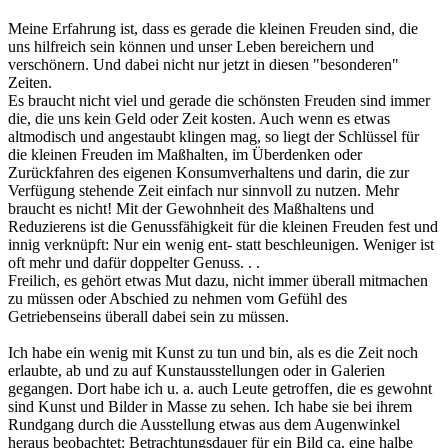
Meine Erfahrung ist, dass es gerade die kleinen Freuden sind, die
uns hilfreich sein können und unser Leben bereichern und
verschönern. Und dabei nicht nur jetzt in diesen "besonderen"
Zeiten.
Es braucht nicht viel und gerade die schönsten Freuden sind immer
die, die uns kein Geld oder Zeit kosten. Auch wenn es etwas
altmodisch und angestaubt klingen mag, so liegt der Schlüssel für
die kleinen Freuden im Maßhalten, im Überdenken oder
Zurückfahren des eigenen Konsumverhaltens und darin, die zur
Verfügung stehende Zeit einfach nur sinnvoll zu nutzen. Mehr
braucht es nicht! Mit der Gewohnheit des Maßhaltens und
Reduzierens ist die Genussfähigkeit für die kleinen Freuden fest und
innig verknüpft: Nur ein wenig ent- statt beschleunigen. Weniger ist
oft mehr und dafür doppelter Genuss. . .
Freilich, es gehört etwas Mut dazu, nicht immer überall mitmachen
zu müssen oder Abschied zu nehmen vom Gefühl des
Getriebenseins überall dabei sein zu müssen.
Ich habe ein wenig mit Kunst zu tun und bin, als es die Zeit noch
erlaubte, ab und zu auf Kunstausstellungen oder in Galerien
gegangen. Dort habe ich u. a. auch Leute getroffen, die es gewohnt
sind Kunst und Bilder in Masse zu sehen. Ich habe sie bei ihrem
Rundgang durch die Ausstellung etwas aus dem Augenwinkel
heraus beobachtet: Betrachtungsdauer für ein Bild ca. eine halbe