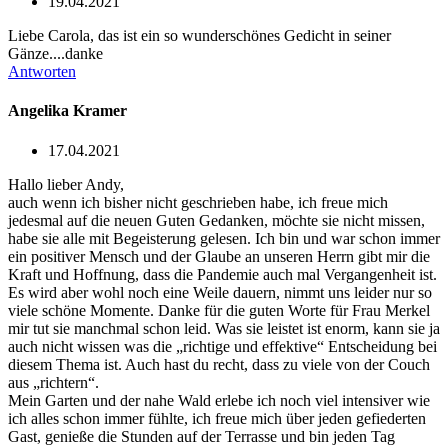
19.04.2021
Liebe Carola, das ist ein so wunderschönes Gedicht in seiner
Gänze....danke
Antworten
Angelika Kramer
17.04.2021
Hallo lieber Andy,
auch wenn ich bisher nicht geschrieben habe, ich freue mich
jedesmal auf die neuen Guten Gedanken, möchte sie nicht missen,
habe sie alle mit Begeisterung gelesen. Ich bin und war schon immer
ein positiver Mensch und der Glaube an unseren Herrn gibt mir die
Kraft und Hoffnung, dass die Pandemie auch mal Vergangenheit ist.
Es wird aber wohl noch eine Weile dauern, nimmt uns leider nur so
viele schöne Momente. Danke für die guten Worte für Frau Merkel
mir tut sie manchmal schon leid. Was sie leistet ist enorm, kann sie ja
auch nicht wissen was die „richtige und effektive“ Entscheidung bei
diesem Thema ist. Auch hast du recht, dass zu viele von der Couch
aus „richtern“.
Mein Garten und der nahe Wald erlebe ich noch viel intensiver wie
ich alles schon immer fühlte, ich freue mich über jeden gefiederten
Gast, genieße die Stunden auf der Terrasse und bin jeden Tag