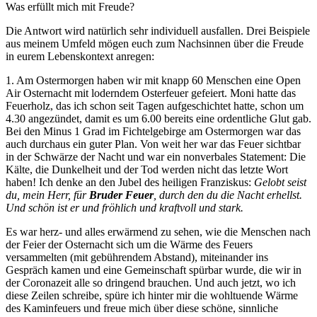
Was erfüllt mich mit Freude?
Die Antwort wird natürlich sehr individuell ausfallen. Drei Beispiele
aus meinem Umfeld mögen euch zum Nachsinnen über die Freude
in eurem Lebenskontext anregen:
1. Am Ostermorgen haben wir mit knapp 60 Menschen eine Open
Air Osternacht mit loderndem Osterfeuer gefeiert. Moni hatte das
Feuerholz, das ich schon seit Tagen aufgeschichtet hatte, schon um
4.30 angezündet, damit es um 6.00 bereits eine ordentliche Glut gab.
Bei den Minus 1 Grad im Fichtelgebirge am Ostermorgen war das
auch durchaus ein guter Plan. Von weit her war das Feuer sichtbar
in der Schwärze der Nacht und war ein nonverbales Statement: Die
Kälte, die Dunkelheit und der Tod werden nicht das letzte Wort
haben! Ich denke an den Jubel des heiligen Franziskus:
Gelobt seist
du, mein Herr, für
Bruder Feuer
, durch den du die Nacht erhellst.
Und schön ist er und fröhlich und kraftvoll und stark.
Es war herz- und alles erwärmend zu sehen, wie die Menschen nach
der Feier der Osternacht sich um die Wärme des Feuers
versammelten (mit gebührendem Abstand), miteinander ins
Gespräch kamen und eine Gemeinschaft spürbar wurde, die wir in
der Coronazeit alle so dringend brauchen. Und auch jetzt, wo ich
diese Zeilen schreibe, spüre ich hinter mir die wohltuende Wärme
des Kaminfeuers und freue mich über diese schöne, sinnliche