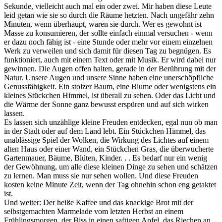
Sekunde, vielleicht auch mal ein oder zwei. Mir haben diese Leute
leid getan wie sie so durch die Räume hetzten. Nach ungefähr zehn
Minuten, wenn überhaupt, waren sie durch. Wer es gewohnt ist
Masse zu konsumieren, der sollte einfach einmal versuchen - wenn
er dazu noch fähig ist - eine Stunde oder mehr vor einem einzelnen
Werk zu verweilen und sich damit für diesen Tag zu begnügen. Es
funktioniert, auch mit einem Text oder mit Musik. Er wird dabei nur
gewinnen. Die Augen offen halten, gerade in der Berührung mit der
Natur. Unsere Augen und unsere Sinne haben eine unerschöpfliche
Genussfähigkeit. Ein stolzer Baum, eine Blume oder wenigstens ein
kleines Stückchen Himmel, ist überall zu sehen. Oder das Licht und
die Wärme der Sonne ganz bewusst erspüren und auf sich wirken
lassen.
Es lassen sich unzählige kleine Freuden entdecken, egal nun ob man
in der Stadt oder auf dem Land lebt. Ein Stückchen Himmel, das
unablässige Spiel der Wolken, die Wirkung des Lichtes auf einem
alten Haus oder einer Wand, ein Stückchen Gras, die überwucherte
Gartenmauer, Bäume, Blüten, Kinder. . . Es bedarf nur ein wenig
der Gewöhnung, um alle diese kleinen Dinge zu sehen und schätzen
zu lernen. Man muss sie nur sehen wollen. Und diese Freuden
kosten keine Minute Zeit, wenn der Tag ohnehin schon eng getaktet
ist.
Und weiter: Der heiße Kaffee und das knackige Brot mit der
selbstgemachten Marmelade vom letzten Herbst an einem
Frühlingsmorgen, der Biss in einen saftigen Apfel, das Riechen an