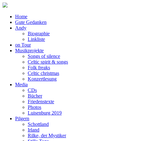
Home
Gute Gedanken
Andy
Biographie
Linkliste
on Tour
Musikprojekte
Songs of silence
Celtic spirit & songs
Folk freaks
Celtic christmas
Konzertlesung
Media
CDs
Bücher
Friedenstexte
Photos
Luisenburg 2019
Pilgern
Schottland
Irland
Rilke, der Mystiker