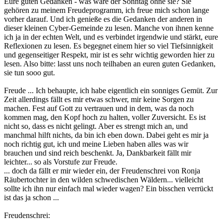
Eure guten Gedanken - was wäre der Sonntag ohne sie? Sie
gehören zu meinem Freudeprogramm, ich freue mich schon lange
vorher darauf. Und ich genieße es die Gedanken der anderen in
dieser kleinen Cyber-Gemeinde zu lesen. Manche von ihnen kenne
ich ja in der echten Welt, und es verbindet irgendwie und stärkt, eure
Reflexionen zu lesen. Es begegnet einem hier so viel Tiefsinnigkeit
und gegenseitiger Respekt, mir ist es sehr wichtig geworden hier zu
lesen. Also bitte: lasst uns noch teilhaben an euren guten Gedanken,
sie tun sooo gut.
Freude ... Ich behaupte, ich habe eigentlich ein sonniges Gemüt. Zur
Zeit allerdings fällt es mir etwas schwer, mir keine Sorgen zu
machen. Fest auf Gott zu vertrauen und in dem, was da noch
kommen mag, den Kopf hoch zu halten, voller Zuversicht. Es ist
nicht so, dass es nicht gelingt. Aber es strengt mich an, und
manchmal hilft nichts, da bin ich eben down. Dabei geht es mir ja
noch richtig gut, ich und meine Lieben haben alles was wir
brauchen und sind reich beschenkt. Ja, Dankbarkeit fällt mir
leichter... so als Vorstufe zur Freude.
... doch da fällt er mir wieder ein, der Freudenschrei von Ronja
Räubertochter in den wilden schwedischen Wäldern... vielleicht
sollte ich ihn nur einfach mal wieder wagen? Ein bisschen verrückt
ist das ja schon ...
Freudenschrei: