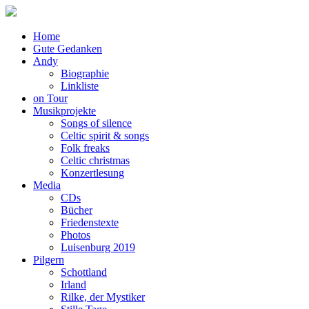
Home
Gute Gedanken
Andy
Biographie
Linkliste
on Tour
Musikprojekte
Songs of silence
Celtic spirit & songs
Folk freaks
Celtic christmas
Konzertlesung
Media
CDs
Bücher
Friedenstexte
Photos
Luisenburg 2019
Pilgern
Schottland
Irland
Rilke, der Mystiker