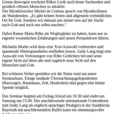
Genau deswegen erscheint Rilkes Lyrik auch heute Suchenden und
geistlich offenen Menschen so attraktiv.
Der Mystikforscher Michel de Certeau sprach von MystikerInnen
als Wandernden. „Es gibt keinen festen und allgemein verbindlichen
Ort für Gott. Sondern wir müssen uns immer neu auf die Suche
nach Gott und nach uns selbst machen.“
Dabei Rainer Maria Rilke als Wegbegleiter zu haben, kann nur zu
eigenen wesentlichen Erfahrungen und neuen Perspektiven führen.
Michaela Moritz wird dazu eine Text-Auswahl vorbereiten und
spannende Hintergrundinfos einfließen lassen. Andy Lang trägt eine
Auswahl von Vertonungen von Rilke Gedichten bei und seine
eigene Sicht auf diese alte und zugleich neue Sicht auf den
Menschen und Gott.
Bei schönem Wetter genießen wir die Natur rund um unser
Seminarhaus. Einige rustikale Übernachtungsgelegenheiten
(Bauwagen, Baumhaus, Zelt, Heuboden) sind gegen eine kleine
Spende möglich.
Das Seminar beginnt am Freitag Abend um 19.30 und endet am
Samstag um 15.00. Der anschliessende internationale Gottesdienst
(mit Andy Lang als englisch sprachiger Prediger) in der Stadtkirche
Bayreuth mit anschliessendem Buffet kann ein stimmungsvoller