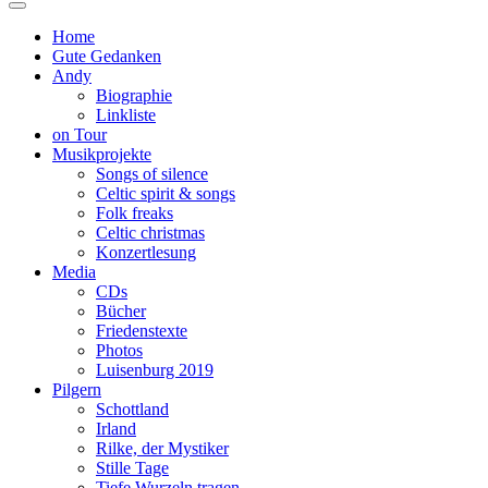
Home
Gute Gedanken
Andy
Biographie
Linkliste
on Tour
Musikprojekte
Songs of silence
Celtic spirit & songs
Folk freaks
Celtic christmas
Konzertlesung
Media
CDs
Bücher
Friedenstexte
Photos
Luisenburg 2019
Pilgern
Schottland
Irland
Rilke, der Mystiker
Stille Tage
Tiefe Wurzeln tragen